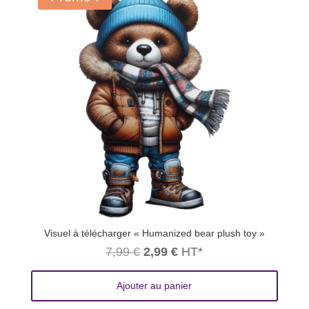
Visuel à télécharger « Humanized bear plush toy »
Le
Le
7,99
€
2,99
€
HT*
prix
prix
Ajouter au panier
initial
actuel
était :
est :